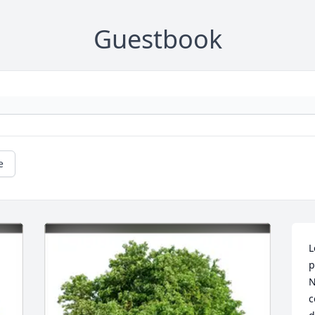
Guestbook
e
L
p
N
c