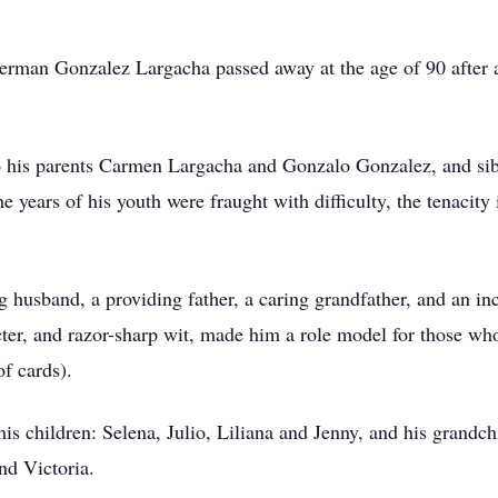
man Gonzalez Largacha passed away at the age of 90 after a l
his parents Carmen Largacha and Gonzalo Gonzalez, and sibli
years of his youth were fraught with difficulty, the tenacity i
usband, a providing father, a caring grandfather, and an incr
cter, and razor-sharp wit, made him a role model for those w
of cards).
is children: Selena, Julio, Liliana and Jenny, and his grandc
and Victoria.