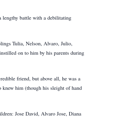
engthy battle with a debilitating
ngs Tulia, Nelson, Alvaro, Julio,
nstilled on to him by his parents during
edible friend, but above all, he was a
ho knew him (though his sleight of hand
hildren: Jose David, Alvaro Jose, Diana