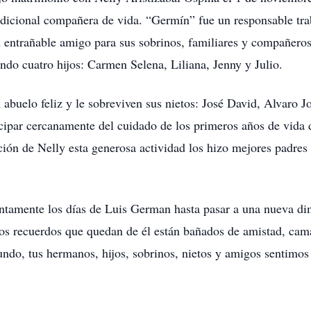
icional compañera de vida. “Germín” fue un responsable trab
 entrañable amigo para sus sobrinos, familiares y compañeros 
ndo cuatro hijos: Carmen Selena, Liliana, Jenny y Julio.
buelo feliz y le sobreviven sus nietos: José David, Alvaro Jo
icipar cercanamente del cuidado de los primeros años de vida d
ción de Nelly esta generosa actividad los hizo mejores padres
ntamente los días de Luis German hasta pasar a una nueva dim
os recuerdos que quedan de él están bañados de amistad, cama
o, tus hermanos, hijos, sobrinos, nietos y amigos sentimos t