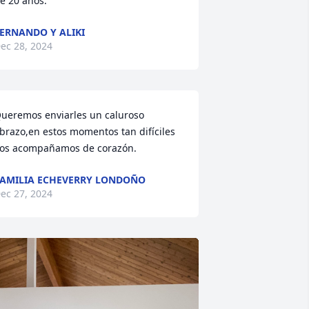
e 20 años.
ERNANDO Y ALIKI
ec 28, 2024
ueremos enviarles un caluroso 
brazo,en estos momentos tan difíciles  
los acompañamos de corazón.
AMILIA ECHEVERRY LONDOÑO
ec 27, 2024