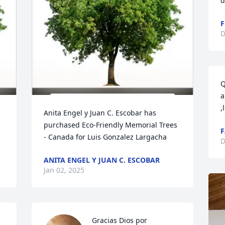
d
F
D
Q
a
,
Anita Engel y Juan C. Escobar has 
purchased Eco-Friendly Memorial Trees 
F
- Canada for Luis Gonzalez Largacha
D
ANITA ENGEL Y JUAN C. ESCOBAR
Jan 02, 2025
Gracias Dios por 