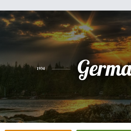
Germ
1934