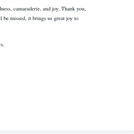
ndness, camaraderie, and joy. Thank you,
be missed, it brings us great joy to
rs.