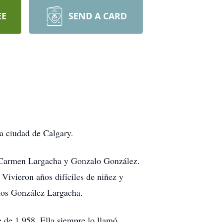
EE
SEND A CARD
a ciudad de Calgary.
os Carmen Largacha y Gonzalo González.
Vivieron años difíciles de niñez y
 los González Largacha.
 de 1.958. Ella siempre lo llamó